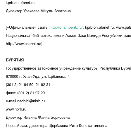
kprb.on.ufanet.ru
Директор Уракаева Айгуль Азатовна
[«Официальные» сайты
http://chamberrb.ru/
, kprb.on.ufanet.ru, www.p
Национальная библиотека имени Ахмет-Заки Валиди Республики Баш
http://www.bashnl.ru/].
БУРЯТИЯ
Государственное автономное учреждение культуры Республики Буря
670000 г. Улан-Удэ, ул. Ербанова, 4
(301-2) 21-94-50; 21-92-31
факс: (301-2) 21-97-29
e-mail nacbibl@nbrb.ru
www.nbrb.ru
Директор Ильина Жанна Борисовна
Первый зам. директора Щербакова Рита Константиновна