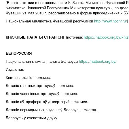
[В соответствии с постановлением Кабинета Министров Чувашской Р
библиотека Чувашской Республики» Министерства культуры, по дел
Чувашии 21 мая 2013 г. реорганизовано в форме присоединения к Б
Национальная библиотека Чувашской республики
http://www.nbchr.ru/
]
КНИЖНЫЕ ПАЛАТЫ СТРАН СНГ
(источник
https://natbook.org.by/kniz
БЕЛОРУССИЯ
Национальная книжная палата Беларуси
https://natbook.org.by/
Издаются:
Кніжны летапiс – ежемес.
Летапіс газетных артыкулаў – ежемес.
Летапіс часопісных артыкулаў – ежемес.
Летапiс аўтарэфератаў дысертацый – ежемес.
Летапіс перыядычных выданняў Беларусі – ежегод.
Беларусь у сусветным друку