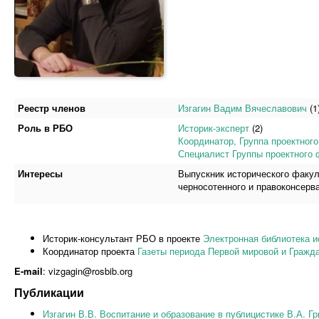
Реестр членов
Изгагин Вадим Вячеславович
(1
Роль в РБО
Историк-эксперт
(2)
Координатор, Группа проектног
Специалист Группы проектного
Интересы
Выпускник исторического факуль
черносотенного и правоконсерв
Историк-консультант РБО в проекте
Электронная библиотека и
Координатор проекта
Газеты периода Первой мировой и Гражда
E-mail
: vizgagin@rosbib.org
Публикации
Изгагин В.В. Воспитание и образование в публицистике В.А. Г