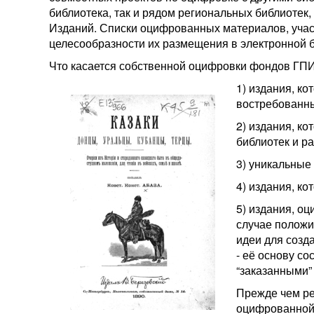
библиотека, так и рядом региональных библиотек
Изданий. Списки оцифрованных материалов, участ
целесообразности их размещения в электронной б
Что касается собственной оцифровки фондов ГПИБ
1) издания, к
востребованны
2) издания, к
библиотек и р
3) уникальные
4) издания, к
5) издания, оц
случае положи
идеи для созд
- её основу с
“заказанными”
Прежде чем ре
оцифрованной 