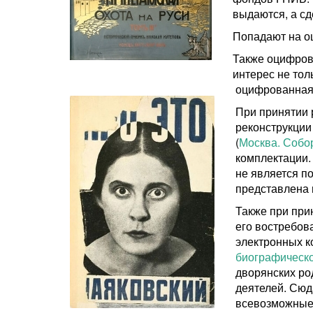
выдаются, а с
Попадают на оц
Также оцифров
интерес не тол
оцифрованная 
При принятии 
реконструкции
(
Москва. Собо
комплектации.
не является п
представлена
Также при при
его востребов
электронных к
биографическо
дворянских ро
деятелей. Сюд
всевозможные 