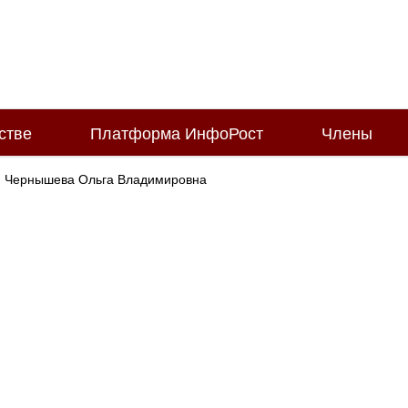
стве
Платформа ИнфоРост
Члены
Чернышева Ольга Владимировна